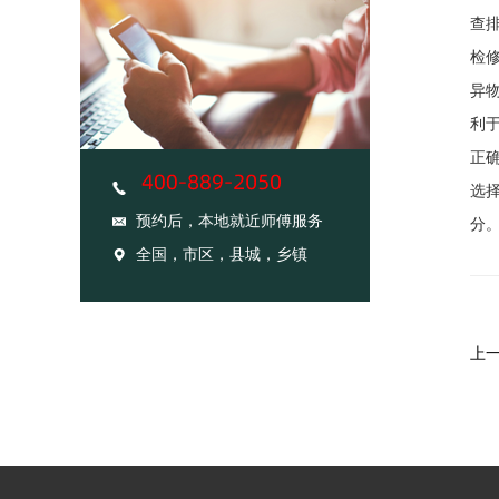
查
检
异
利
正
选
预约后，本地就近师傅服务
分
全国，市区，县城，乡镇
上