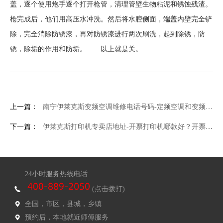
盖，逐个使用炮手逐个打开枪管，清理管壁生物粘泥和锈蚀残渣。
枪完成后，他们用高压水冲洗。然后将水腔侧面，端盖内壁完全铲
除，完全消除防锈漆，再对防锈漆进行两次刷洗，起到除锈，防
锈，除垢的作用和防垢。 以上就是关。
上一篇：
南宁伊莱克斯变频空调维修电话号码-定频空调和变频空调的区别是什么
下一篇：
伊莱克斯打印机专卖店地址-开票打印机哪款好？开票打印机热门款式推荐
24小时服务热线电话
(点击拨打)
全国，市区，县城，乡镇
预约后，本地就近师傅服务