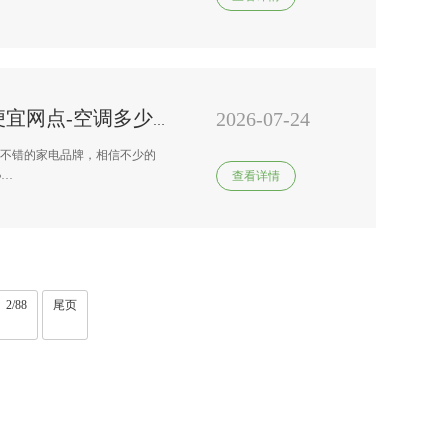
2026-07-24
伊莱克斯变频空调维修报价表便宜网点-空调多少钱一台-1.5匹变频空调价格介绍
国内不错的家电品牌，相信不少的
查看详情
··
2/88
尾页